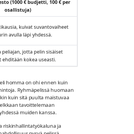
to (1000 € budjetti, 100 € per
osallistuja)
tikausia, kuivat suvantovaiheet
in avulla läpi yhdessä.
peliajan, jotta pelin sisäiset
t ehditään kokea useasti.
, eli homma on ohi ennen kuin
toimintoja. Ryhmäpelissä huomaan
akin kuin sitä puulta maistuvaa
kelkkaan tavoittelemaan
n yhdessä muiden kanssa.
 riskinhallintatyökaluna ja
ahdollisuus pysyä pelissä