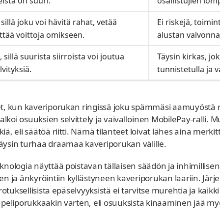
istä on suuri.
osallistujien lom
 sillä joku voi hävitä rahat, vetää
Ei riskejä, toimi
äittää voittoja omikseen.
alustan valvonna
sillä suurista siirroista voi joutua
Täysin kirkas, jo
vityksiä.
tunnistetulla ja va
teet, kun kaveriporukan ringissä joku spämmäsi aamuyöstä
lkoi osuuksien selvittely ja vaivalloinen MobilePay-rall
ä, eli säätöä riitti. Nämä tilanteet loivat lähes aina merki
sin turhaa draamaa kaveriporukan välille.
eknologia näyttää poistavan tällaisen säädön ja inhimillise
 ja änkyröintiin kyllästyneen kaveriporukan laariin. Järj
verotuksellisista epäselvyyksistä ei tarvitse murehtia ja ka
ta peliporukkaakin varten, eli osuuksista kinaaminen jää 