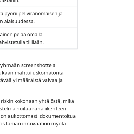
pakoihin.
nta pyörii peliviranomaisen ja
n alaisuudessa.
kainen pelaa omalla
hvistetulla tilillään.
 ryhmään screenshotteja
i. Mukaan mahtui uskomatonta
ttävää ylimääräistä vaivaa ja
n riskin kokonaan yhtälöstä, mikä
estelmä hoitaa rahaliikenteen
ikki on aukottomasti dokumentoitua
myös tämän innovaation myötä