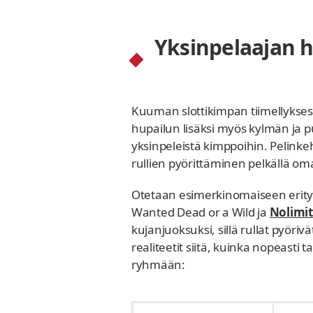
Yksinpelaajan ha
Kuuman slottikimpan tiimellyksess
hupailun lisäksi myös kylmän ja 
yksinpeleistä kimppoihin. Pelinkeh
rullien pyörittäminen pelkällä om
Otetaan esimerkinomaiseen erityi
Wanted Dead or a Wild ja
Nolimit
kujanjuoksuksi, sillä rullat pyör
realiteetit siitä, kuinka nopeast
ryhmään: