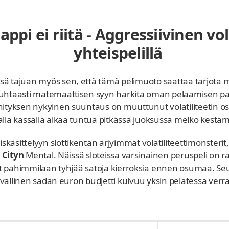
ppi ei riitä - Aggressiivinen vola
yhteispelillä
ä tajuan myös sen, että tämä pelimuoto saattaa tarjota mi
puhtaasti matemaattisen syyn harkita oman pelaamisen pai
ityksen nykyinen suuntaus on muuttunut volatiliteetin osal
alla kassalla alkaa tuntua pitkässä juoksussa melko kestä
skäsittelyyn slottikentän ärjyimmät volatiliteettimonster
 Cityn
Mental. Näissä sloteissa varsinainen peruspeli on 
ivät pahimmilaan tyhjää satoja kierroksia ennen osumaa. Se
i tavallinen sadan euron budjetti kuivuu yksin pelatessa 