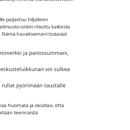
e paljastuu hiljalleen
limuoto onkin riisuttu kaikesta
tä. Nämä havaitsemani tosiasiat
imimerkki ja panossummani,
keskusteluikkunan voi sulkea
 rullat pyörimään taustalle
vaa huomata ja oivaltaa, että
mitään teennäistä