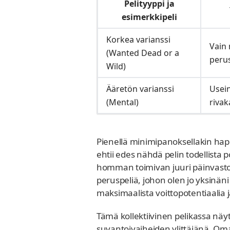
Pelityyppi ja
esimerkkipeli
Korkea varianssi
Vain 
(Wanted Dead or a
perus
Wild)
Ääretön varianssi
Usein
(Mental)
rivak
Pienellä minimipanoksellakin hap
ehtii edes nähdä pelin todellista
homman toimivan juuri päinvastoin,
peruspeliä, johon olen jo yksinä
maksimaalista voittopotentiaalia
Tämä kollektiivinen pelikassa näy
suvantoivaiheiden ylittäjänä. Om