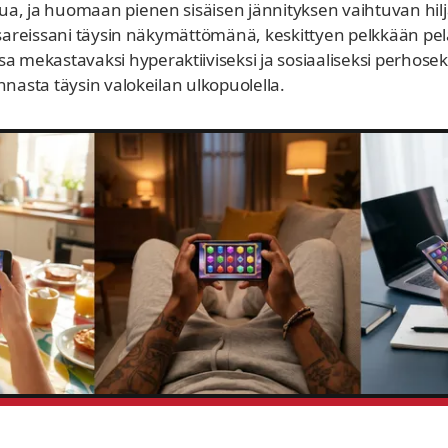
a, ja huomaan pienen sisäisen jännityksen vaihtuvan hil
lsareissani täysin näkymättömänä, keskittyen pelkkään pe
ekastavaksi hyperaktiiviseksi ja sosiaaliseksi perhosek
nnasta täysin valokeilan ulkopuolella.