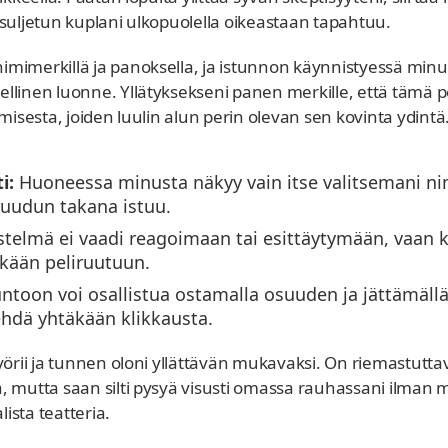
suljetun kuplani ulkopuolella oikeastaan tapahtuu.
imerkillä ja panoksella, ja istunnon käynnistyessä minull
linen luonne. Yllätyksekseni panen merkille, että tämä pe
amisesta, joiden luulin alun perin olevan sen kovinta ydin
i:
Huoneessa minusta näkyy vain itse valitsemani n
ruudun takana istuu.
stelmä ei vaadi reagoimaan tai esittäytymään, vaan 
kkään peliruutuun.
ntoon voi osallistua ostamalla osuuden ja jättämällä
tehdä yhtäkään klikkausta.
yörii ja tunnen oloni yllättävän mukavaksi. On riemastutta
, mutta saan silti pysyä visusti omassa rauhassani ilman 
sta teatteria.