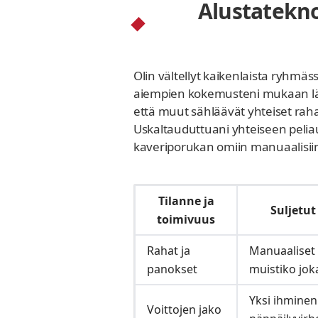
Alustatekno
Olin vältellyt kaikenlaista ryhmä
aiempien kokemusteni mukaan lähes
että muut sähläävät yhteiset raha
Uskaltauduttuani yhteiseen peliau
kaveriporukan omiin manuaalisiin 
Tilanne ja
Suljetu
toimivuus
Rahat ja
Manuaaliset 
panokset
muistiko jok
Yksi ihminen 
Voittojen jako