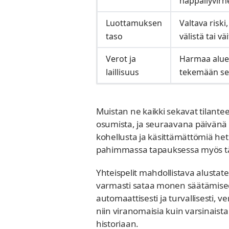
näppäilyvirhe
Luottamuksen
Valtava riski,
taso
välistä tai v
Verot ja
Harmaa alue, 
laillisuus
tekemään sel
Muistan ne kaikki sekavat tilan
osumista, ja seuraavana päivänä a
kohellusta ja käsittämättömiä hetki
pahimmassa tapauksessa myös täy
Yhteispelit mahdollistava alustat
varmasti sataa monen säätämiseen
automaattisesti ja turvallisesti, 
niin viranomaisia kuin varsinais
historiaan.