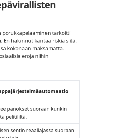
pävirallisten
en porukkapelaaminen tarkoitti
 En halunnut kantaa riskiä siitä,
utensa kokonaan maksamatta.
iaalisia eroja niihin
imppajärjestelmäautomaatio
tsee panokset suoraan kunkin
 pelitililtä.
aisen sentin reaaliajassa suoraan