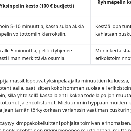
Ryhmäpelin kes
Yksinpelin kesto (100 € budjetti)
noin 5–10 minuuttia, kassa sulaa äkkiä
Kestää jopa tun
pelin voitottomiin kierroksiin.
kahlataan puskur
 alle 5 minuuttia, pelitili tyhjenee
Moninkertaistaa 
asti ilman merkittäviä osumia.
erikoistoiminno
pi ja massit loppuvat yksinpelaajalta minuuttien kuluessa
 potentiaalia, saati sitten koko homman suolaa eli erikois
 sillä yhteisellä kassalla ehtii kokea todella paljon muut
ni tottunut ja ehdollistunut. Mieluummin hyppään muiden 
 ja jaan tämän törkykorkean varianssin vaatiman puskuri
ttäytyy kimppakokeiluitteni pohjalta toimivan erinomaisena
a henkilökohtainen riskini pienenee murto-osaan, mutta m