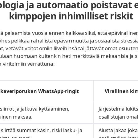
logia ja automaatio poistavat e
kimppojen inhimilliset riskit
ssä pelaamista vuosia ennen kaikkea siksi, että epävirallin
 pelkkää rahallista epävarmuutta ja sosiaalista stressiä.
t, vetävät voitot omiin liiveihinsä tai jättävät omat osu
laan huomaan kuitenkin heti merkittäviä mekaanisia ja sos
viritelmiin verrattuna:
t kaveriporukan WhatsApp-ringit
Virallinen k
siirrot ja jatkuva kyttääminen,
Järjestelmä luki
ainen maksaa.
osallistujan omalta
siirtää summat käsin, riski lasku- ja
Alusta jakaa jok