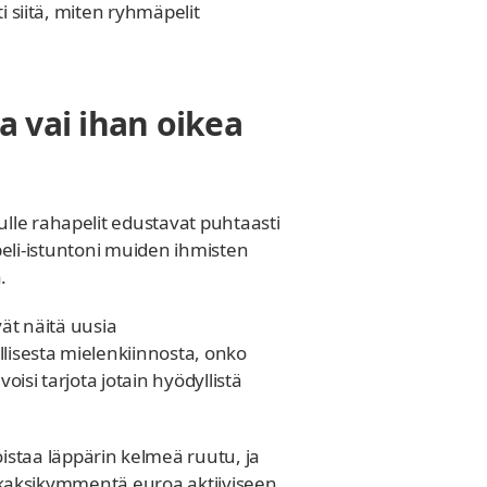
i siitä, miten ryhmäpelit
a vai ihan oikea
lle rahapelit edustavat puhtaasti
t peli-istuntoni muiden ihmisten
.
vät näitä uusia
llisesta mielenkiinnosta, onko
isi tarjota jotain hyödyllistä
staa läppärin kelmeä ruutu, ja
ää kaksikymmentä euroa aktiiviseen