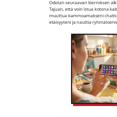
Odotan seuraavan kierroksen alku
Tajuan, että voin istua kotona ka
muuttua kammoamakseni chatissa m
etäisyyteni ja nauttia ryhmätoimi