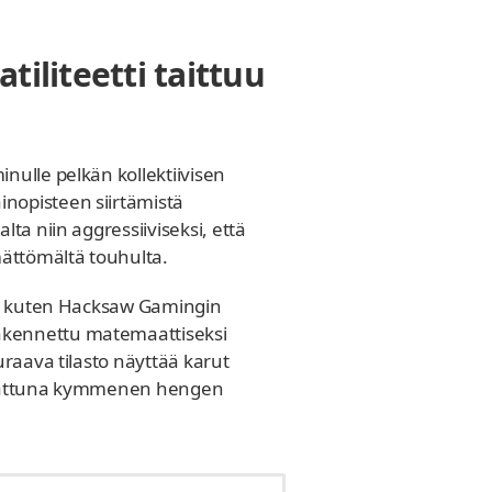
tiliteetti taittuu
nulle pelkän kollektiivisen
nopisteen siirtämistä
ta niin aggressiiviseksi, että
mättömältä touhulta.
it, kuten Hacksaw Gamingin
rakennettu matemaattiseksi
uraava tilasto näyttää karut
verrattuna kymmenen hengen