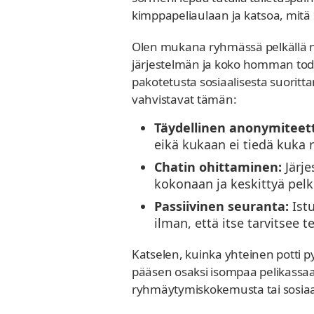
kimppapeliaulaan ja katsoa, mitä 
Olen mukana ryhmässä pelkällä nim
järjestelmän ja koko homman todel
pakotetusta sosiaalisesta suoritt
vahvistavat tämän:
Täydellinen anonymiteett
eikä kukaan ei tiedä kuka 
Chatin ohittaminen:
Järje
kokonaan ja keskittyä pel
Passiivinen seuranta:
Istu
ilman, että itse tarvitsee 
Katselen, kuinka yhteinen potti p
pääsen osaksi isompaa pelikassaa
ryhmäytymiskokemusta tai sosiaali