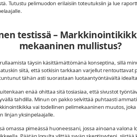
ä. Tutustu pelimuodon erilaisiin toteutuksiin ja lue raportt
elaajalle.
en testissä – Markkinointikikk
mekaaninen mullistus?
ullaamista täysin käsittämättömänä konseptina, sillä minu
Ajatuskin siitä, että sotkisin tarkkaan varjellut rentouttava
n tuntunut tähän asti suorastaan luotaantyöntävältä idealta
uitenkaan enää ohittaa sitä tosiasiaa, että sivustot työntä
tyvällä tahdilla. Minun on pakko selvittää puhtaasti ammati
kinointikikka vai todellinen pelimekaaninen muutos, joka vo
n linjan yksinpelaajalle.
ä omassa pimeässä huoneessani, jossa ainoana valona loi
ikkeella. Päätän lopulta ylittää syvän skeptisyyteni, siirt