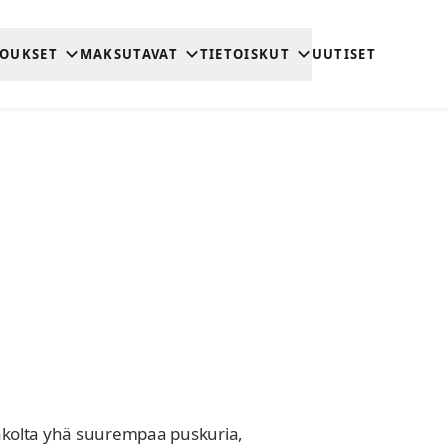
JOUKSET
MAKSUTAVAT
TIETOISKUT
UUTISET
mpakolta yhä suurempaa puskuria,