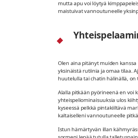
mutta apu voi löytyä kimppapeleist
maistuivat vannoutuneelle yksinp
Yhteispelaamin
Olen aina pitänyt muiden kanssa r
yksinäistä rutiinia ja omaa tilaa. 
huutelulla tai chatin hälinällä, o
Alalla pitkään pyörineenä en voi k
yhteispeliominaisuuksia ulos kiih
kyseessä pelkkä pintakiiltävä mark
kaltaiselleni vannoutuneelle pitkä
Istun hämärtyvän illan kähmyräss
sormeni lepää tutulla talletuspain